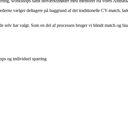
parring, workshops samt netværksmøder med mentorer fra vores Ambassad
omhederne vælger deltagere på baggrund af det traditionelle CV-match, l
e selv har valgt. Som en del af processen bruger vi blindt match og bia
ops og individuel sparring