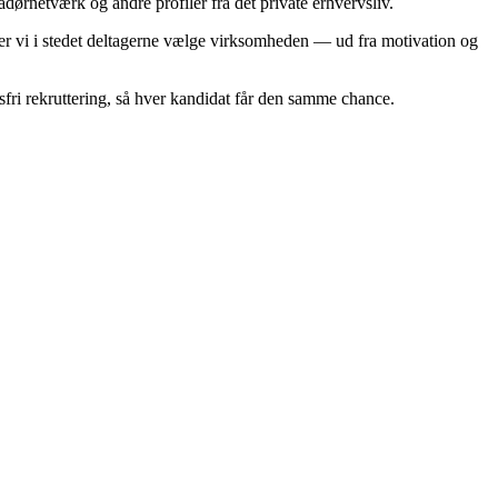
ørnetværk og andre profiler fra det private erhvervsliv.
ader vi i stedet deltagerne vælge virksomheden — ud fra motivation og
sfri rekruttering, så hver kandidat får den samme chance.