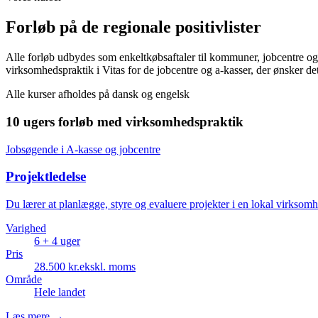
Forløb på de regionale positivlister
Alle forløb udbydes som enkeltkøbsaftaler til kommuner, jobcentre og a
virksomhedspraktik i Vitas for de jobcentre og a-kasser, der ønsker det
Alle kurser afholdes på dansk og engelsk
10 ugers forløb med virksomhedspraktik
Jobsøgende i A-kasse og jobcentre
Projektledelse
Du lærer at planlægge, styre og evaluere projekter i en lokal virksom
Varighed
6 + 4
uger
Pris
28.500
kr.
ekskl. moms
Område
Hele landet
Læs mere
→