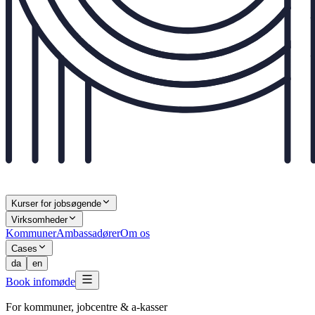
Kurser for jobsøgende
Virksomheder
Kommuner
Ambassadører
Om os
Cases
da
en
Book infomøde
For kommuner, jobcentre & a-kasser