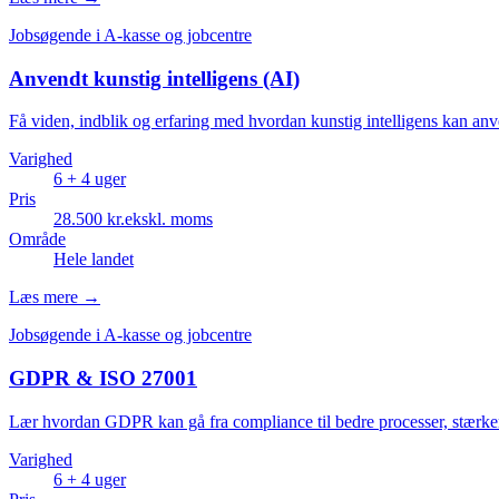
Jobsøgende i A-kasse og jobcentre
Anvendt kunstig intelligens (AI)
Få viden, indblik og erfaring med hvordan kunstig intelligens kan an
Varighed
6 + 4
uger
Pris
28.500
kr.
ekskl. moms
Område
Hele landet
Læs mere
→
Jobsøgende i A-kasse og jobcentre
GDPR & ISO 27001
Lær hvordan GDPR kan gå fra compliance til bedre processer, stærke
Varighed
6 + 4
uger