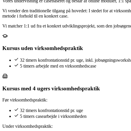
Vores undervisning er casebaseret og består af online moduler, 1:1 s
Vi vender den traditionelle tilgang på hovedet: I stedet for at virks
metode i forhold til en konkret case.
Vi matcher 1:1 ud fra et konkret udviklingsprojekt, som den jobsøgend
Kursus uden virksomhedspraktik
32 timers konfrontationstid pr. uge, inkl. jobsøgningsworksh
5 timers arbejde med en virksomhedscase
Kursus med 4 ugers virksomhedspraktik
Før virksomhedspraktik:
32 timers konfrontationstid pr. uge
5 timers casearbejde i virksomheden
Under virksomhedspraktik: